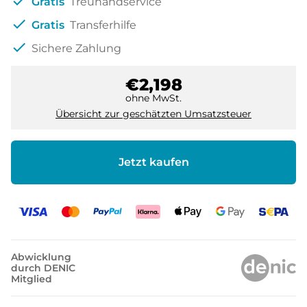
check
Gratis
Treuhandservice
check
Gratis
Transferhilfe
check
Sichere Zahlung
€2,198
ohne MwSt.
Übersicht zur geschätzten Umsatzsteuer
Jetzt kaufen
Abwicklung
durch DENIC
Mitglied